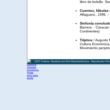
libro de bolsillo. S
Cuentos, fábulas 
Alfaguara., 1996. –
Sinfonía concluid
Barrera. - Caracas:
Continentes)
Tríptico
/ Augusto M
Cultura Económica.,
Movimiento perpetu
2007 Kultura, Gazteria eta Kirol Departamentua - Gipuzkoako For