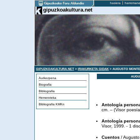
hasiera
harremane
gipuzkoakultura.net
GIPUZKOAKULTURA.NET
>
IRAKURKETA GIDAK
> AUGUSTO MONTE
AUGU
Aurkezpena
Biografia
Bibliografia
Hemeroteka
Antología person
Bibliografia KMKn
cm. – (Visor poesía
Antología person
Visor, 1999. - 1 dis
Cuentos
/ Augusto 