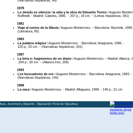
(Narrativas hispánicas; 99)
1978
Lo demás es silencio: la vida y la obra de Eduardo Torres
/ Augusto Monterr
Ruffinelli. - Madrid: Cátedra, 1986. - 207 p.; 19 cm. – (Letras hispánicas; 261)
1981
Viaje al centro de la fábula
/ Augusto Monterroso. – Barcelona: Muchnik, 1990. 
(Literatura; 85).
1983
La palabra mágica
/ Augusto Monterroso. - Barcelona: Anagrama, 1996. -
125 p.; 20 cm. – (Narrativas hispánicas; 201)
1987
La letra e: fragmentos de un diario
/ Augusto Monterroso. – Madrid: Alianza, 
204 p.; 20 cm. – (Alianza tres; 205)
1993
Los buscadores de oro
/ Augusto Monterroso. - Barcelona: Anagrama, 1993. - 
(Narrativas hispánicas; 145)
1998
La vaca
/ Augusto Monterroso. - Madrid: Alfaguara, 1999. - 149 p.; 21 cm
ura, Juventud y Deporte - Diputación Foral de Gipuzkoa