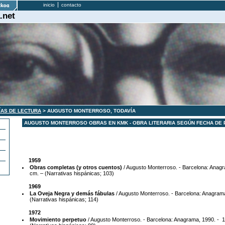
inicio
contacto
.net
ÍAS DE LECTURA
> AUGUSTO MONTERROSO, TODAVÍA
AUGUSTO MONTERROSO OBRAS EN KMK - OBRA LITERARIA SEGÚN FECHA DE 
1959
Obras completas (y otros cuentos)
/ Augusto Monterroso. - Barcelona: Anagra
cm. – (Narrativas hispánicas; 103)
1969
La Oveja Negra y demás fábulas
/ Augusto Monterroso. - Barcelona: Anagrama
(Narrativas hispánicas; 114)
1972
Movimiento perpetuo
/ Augusto Monterroso. - Barcelona: Anagrama, 1990. - 1