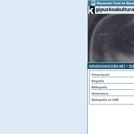
gipuzkoakultura
GIPUZKOAKULTURA.NET
>
GU
Presentación
Biografía
Bibliografía
Hemeroteca
Bibliografía en KMK