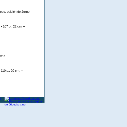
oso; edición de Jorge
- 107 p.; 22 cm. –
1987.
110 p.; 20 cm. –